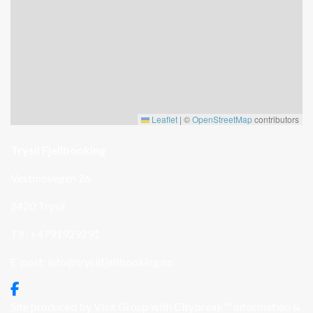
Leaflet
|
©
OpenStreetMap
contributors
Trysil Fjellbooking
Vestmovegen 26
2420 Trysil
Tlf: +4791929291
E-post:
info@trysilfjellbooking.no
Site produced by
Visit Group
with
Citybreak™ Information &