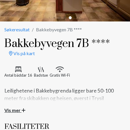
Søkeresultat
Bakkebyvegen 7B ****
Bakkebyvegen 7B ****
Vis på kart
Antal bäddar 16
Badstue
Gratis Wi-Fi
Leilighetene i Bakkebygrenda ligger bare 50-100
meter fra skibakken og heisen, øverst i Trysil
Turistsenter
Vis mer
14+2 senger fordelt på hele 5 soverom
FASILITETER
Leilighetene i Bakkebygrenda ligger bare 50-100 meter fra