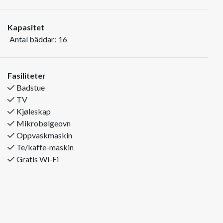
skibakken og heisen, øverst i Trysil Turistsenter.
14+2 senger fordelt på hele 5 soverom
Kapasitet
Totalt er leilighetene i Bakkebygrenda 132 m2 store, og byr
Antal bäddar:
16
på et fullt utstyrt kjøkken med kjøleskap, oppvaskmaskin,
mikrobølgeovn og fryser.
Leilighetene er også utstyrt med tørkeskap og skibod.
Fasiliteter
De store leilighetene i Bakkebygrenda har to bad, hvorav det
Badstue
ene har både badstue og boblebad.
TV
I tillegg finnes det et ekstra toalett.
Kjøleskap
Sengefordeling:
Mikrobølgeovn
Sov 1 (1 etg): dobbel køyeseng (120 cm).
Oppvaskmaskin
Sov 2 (1 etg): køyeseng
Te/kaffe-maskin
Sov 3 (2 etg): dobbeltseng
Gratis Wi-Fi
Sov 4 (2 etg): 2 stk køyeseng
Sov 5 (2 etg): dobbeltseng + køyeseng