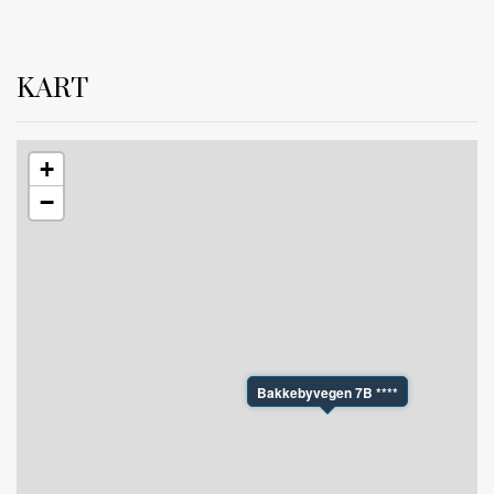
KART
+
−
Bakkebyvegen 7B ****